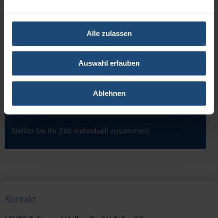
►
E-Mail
►
Rückruf-Bitte
Alle zulassen
►
Ansprechpartner
Tel. +49 6284 92995-10
Auswahl erlauben
Ablehnen
ANGEBOTS-KONFIGURATOR
Stellen Sie Ihr Zelt individuell zusammen!
Kontakt