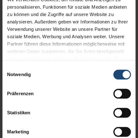
anzupassen
personalisieren, Funktionen für soziale Medien anbieten
zu können und die Zugriffe auf unsere Website zu
analysieren. Außerdem geben wir Informationen zu Ihrer
Sie können unsere Industriezelte mieten oder kaufen, es
Verwendung unserer Website an unsere Partner für
sind aber auch Leasing, Mietkauf und Finanzierung
soziale Medien, Werbung und Analysen weiter. Unsere
möglich
Partner führen diese Informationen möglicherweise mit
Stöbern Sie in unseren attraktiven Gebrauchtangeboten:
weiteren Daten zusammen, die Sie ihnen bereitgestellt
haben oder die sie im Rahmen Ihrer Nutzung der Dienste
Bei uns können Sie auch gebrauchte Industriezelte
gesammelt haben.
erwerben!
Einwilligungsauswahl
Notwendig
Wir stellen Ihnen anforderungsgerecht Ihre passende
Systemhalle aus unserem „Baukastensytem" zusammen -
Präferenzen
unsere jahrelange Erfahrung sichert Ihnen außerdem eine
ausgezeichnete Beratungsqualität!
Statistiken
Marketing
KONTAKT: