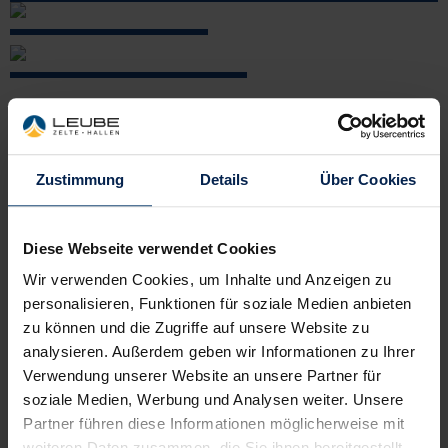
Rundzelte
Türen & feste Seitenwände
Eventgrip Wabenboden
Quarantäne- und Versorgungszelte
Walkwayzelte
Systemfußboden
Bestuhlung & Mobiliar
Privatfeier & Hochzeit
Teppichboden
Mobiliardekoration
Messe & Produktpräsentation
Zeltverleih für
Verankerungsfreie Montage
Licht- & Tontechnik
Schutzeinhausung Baugewerbe
Veranstaltungen und
Zustimmung
Details
Über Cookies
Individuelle Sonderlösungen
Mobile Toiletten
Sport & Kulturveranstaltungen
Lagerzelte
Produkte zur Sicherheit
Vereinsveranstaltungen & Festzelte
Ihr professioneller
Zeltverleih
und
Diese Webseite verwendet Cookies
Lieferant von
Leichtbauhallen /
Wir verwenden Cookies, um Inhalte und Anzeigen zu
Lagerzelten
im Odenwald
personalisieren, Funktionen für soziale Medien anbieten
zu können und die Zugriffe auf unsere Website zu
Sie suchen ein Zelt für Ihre Hochzeit, Fest, Firmenfeier,
analysieren. Außerdem geben wir Informationen zu Ihrer
Jubiläum oder eine Leichtbauhalle als Lager oder für die
Verwendung unserer Website an unsere Partner für
soziale Medien, Werbung und Analysen weiter. Unsere
Produktion?
Partner führen diese Informationen möglicherweise mit
Dann sind wir Ihr richtiger Ansprechpartner in Sachen
weiteren Daten zusammen, die Sie ihnen bereitgestellt