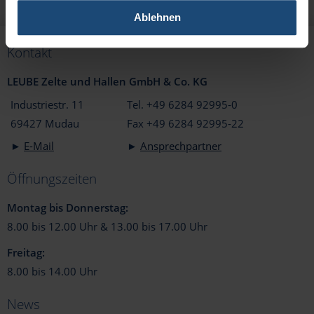
Ablehnen
Kontakt
LEUBE Zelte und Hallen GmbH & Co. KG
Industriestr. 11
Tel. +49 6284 92995-0
69427 Mudau
Fax +49 6284 92995-22
►
E-Mail
►
Ansprechpartner
Öffnungszeiten
Montag bis Donnerstag:
8.00 bis 12.00 Uhr & 13.00 bis 17.00 Uhr
Freitag:
8.00 bis 14.00 Uhr
News