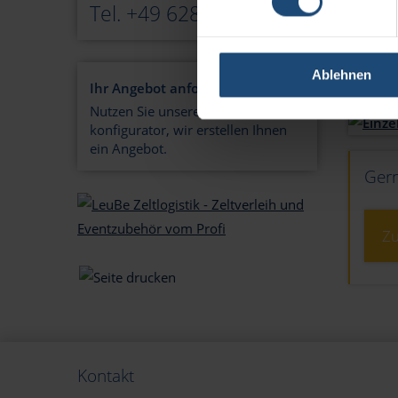
Pendelst
Tel. +49 6284 92995-10
Bele
Ablehnen
Ihr Angebot anfordern!
Nutzen Sie unseren Zelt-
konfigurator, wir erstellen Ihnen
ein Angebot.
Gern
Zu
Kontakt