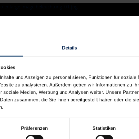
Details
Cookies
nhalte und Anzeigen zu personalisieren, Funktionen für soziale
Bilder-Galerie
Website zu analysieren. Außerdem geben wir Informationen zu I
r soziale Medien, Werbung und Analysen weiter. Unsere Partner
 Daten zusammen, die Sie ihnen bereitgestellt haben oder die s
n.
hnen auch im Zelt ein Licht aufgeht...
Präferenzen
Statistiken
 Zelt-Event können Sie bei uns aus verschiedenen Beleuchtungskör