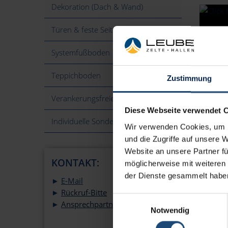
Dekoration (Dach & Wand)
Türen & feste Seitenwände
Systemfußboden
Teppichboden
Zustimmung
Verankerungsfreie Montage
Diese Webseite verwendet 
Individuelle Sonderlösungen
Wir verwenden Cookies, um I
Zur 
und die Zugriffe auf unsere 
Website an unsere Partner fü
KONTAKT:
möglicherweise mit weiteren
der Dienste gesammelt habe
►
E-Mail
►
Rückruf-Bitte
Damit I
Einwilligungsauswahl
►
Ansprechpartner
Notwendig
Für Ihr