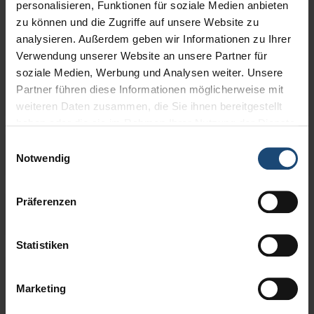
personalisieren, Funktionen für soziale Medien anbieten
zu können und die Zugriffe auf unsere Website zu
analysieren. Außerdem geben wir Informationen zu Ihrer
Verwendung unserer Website an unsere Partner für
soziale Medien, Werbung und Analysen weiter. Unsere
Mögliche Zelt-Ausstattungen für
Partner führen diese Informationen möglicherweise mit
Walkwayzelte
weiteren Daten zusammen, die Sie ihnen bereitgestellt
haben oder die sie im Rahmen Ihrer Nutzung der Dienste
gesammelt haben.
Einwilligungsauswahl
Produktbeschreibung
Notwendig
Nutzen Sie unsere Walkway-Zelte um Ihre Gäste von
Präferenzen
Technische Daten
einem Veranstaltungsort zum anderen zu bringen.
Unsere Walkways können gerade oder als 90° Bogen
Statistiken
gebaut und mit Rundbogen (Arcum) oder als Satteldach
Satteldach
Gerne beraten wir Sie in allen Fragen rund um
ausgeführt werden. Die Satteldachvariante ist auf Grund
Marketing
Ihr Zelt.
des niedrigeren Montageaufwands günstiger zu