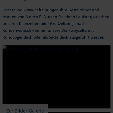
Rundzelte
Türen & feste Seitenwände
Eventgrip Wabenboden
Quarantäne- und Versorgungszelte
Unsere Walkway-Zelte bringen Ihre Gäste sicher und
Walkwayzelte
Systemfußboden
Bestuhlung & Mobiliar
Privatfeier & Hochzeit
trocken von A nach B. Nutzen Sie einen Laufsteg zwischen
unseren Kleinzelten oder Großzelten. Je nach
Teppichboden
Mobiliardekoration
Messe & Produktpräsentation
Kundenwunsch können unsere Walkwayzelte mit
Verankerungsfreie Montage
Licht- & Tontechnik
Schutzeinhausung Baugewerbe
Rundbogendach oder als Satteldach ausgeführt werden.
Individuelle Sonderlösungen
Mobile Toiletten
Sport & Kulturveranstaltungen
Produkte zur Sicherheit
Vereinsveranstaltungen & Festzelte
Zur Bilder-Galerie