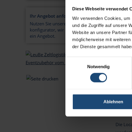
Diese Webseite verwendet 
Zelte
Ihr Angebot anfordern!
Wir verwenden Cookies, um I
Nutzen Sie unseren Zelt-
und die Zugriffe auf unsere 
Einen G
konfigurator, wir erstellen Ihnen
Website an unsere Partner fü
Gerade i
ein Angebot.
möglicherweise mit weiteren
Hochzei
der Dienste gesammelt habe
Zelt von
Unsere V
Einwilligungsauswahl
Notwendig
können 
Zelte
Ablehnen
Die Hoc
automat
Die Loc