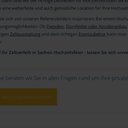
Dann sind wir der richtige Zeltverleih für Ihre Zelthochzeit! Si
eine wetterfeste und auch gemütliche Location für Ihre Hochzeits
ie sich von unseren Referenzbildern inspirieren: Bei einem Hochze
tungsmöglichkeiten: Ob
Pagoden
,
Domfelder oder Apsidenanbau
tigen
Zeltausstattung
und dem richtigen
Eventzubehör
kann man 
!
d Ihr Zeltverleih in Sachen Hochzeitsfeier - lassen Sie sich un
e beraten wir Sie in allen Fragen rund um Ihre private
 den Ansprechpartnern