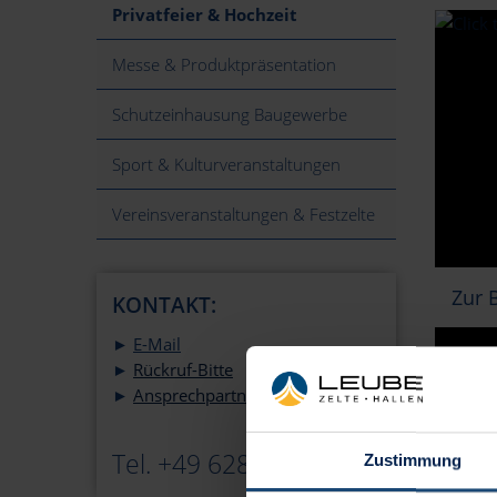
Privatfeier & Hochzeit
Messe & Produktpräsentation
Schutzeinhausung Baugewerbe
Sport & Kulturveranstaltungen
Vereinsveranstaltungen & Festzelte
Zur 
KONTAKT:
►
E-Mail
►
Rückruf-Bitte
►
Ansprechpartner
Wenn de
Räumlic
Tel. +49 6284 92995-10
Zustimmung