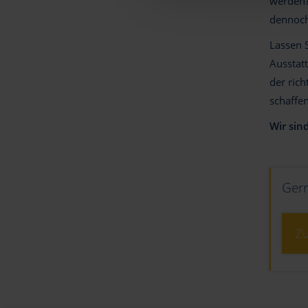
werden? 
dennoch 
Lassen S
Ausstat
der rich
schaffen
Wir sin
Gern
Zu