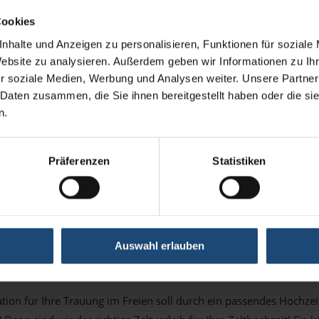
Cookies
 für Privatfeiern der unterschiedlichsten Ar
nhalte und Anzeigen zu personalisieren, Funktionen für soziale
Website zu analysieren. Außerdem geben wir Informationen zu I
rund zu Feiern gibt es doch immer!
r soziale Medien, Werbung und Analysen weiter. Unsere Partner
m privaten Bereich gibt es unzählige Anlässe für eine Feier: Ob 
 Daten zusammen, die Sie ihnen bereitgestellt haben oder die s
t, Taufe, Kommunion oder Konfirmation, Familientreffen oder ein
n.
 LeuBe Zeltlogistik?
eranstaltungszelte eignen sich für die verschiedensten Feierlichk
Präferenzen
Statistiken
wir auch jedes Zelt im für Sie passenden Rahmen erscheinen lass
 für Hochzeiten
Auswahl erlauben
hzeit im Grünen oder im Freien zu feiern, wird immer angesagt
isch eine entspanntere, lockere Atmosphäre.
ation für Ihre Trauung im Freien soll durch ein passendes Hochze