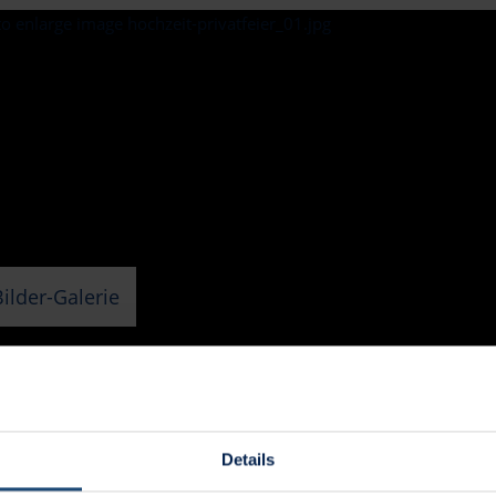
Bilder-Galerie
r nächste runde Geburtstag oder der schönste Tag im Leben, 
hkeiten nicht ausreichen oder ausgebucht sind, nutzen Sie un
Details