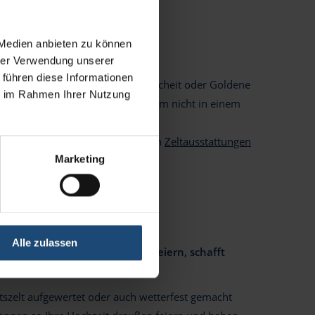
t
 Medien anbieten zu können
hrer Verwendung unserer
 führen diese Informationen
Geburtstage, Jubiläen wie Silberhocheit oder Goldene
ie im Rahmen Ihrer Nutzung
fach nur eine Gartenparty - warum nicht in einem
eiten und mit unseren vielfältigen
Zeltausstattungen
Marketing
en!
Alle zulassen
er. Eine Hochzeit draußen zu feiern, schafft
itszelt aufgewertet oder auch wetterfest gemacht