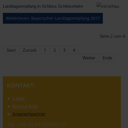
Landtagsempfang in Schloss Schleissheim
Weiterlesen: Bayerischer Landtagsempfang 2017
Seite 2 von 4
Start
Zurück
1
2
3
4
Weiter
Ende
KONTAKT:
►
E-Mail
►
Rückruf-Bitte
►
Ansprechpartner
Tel. +49 6284 92995-10