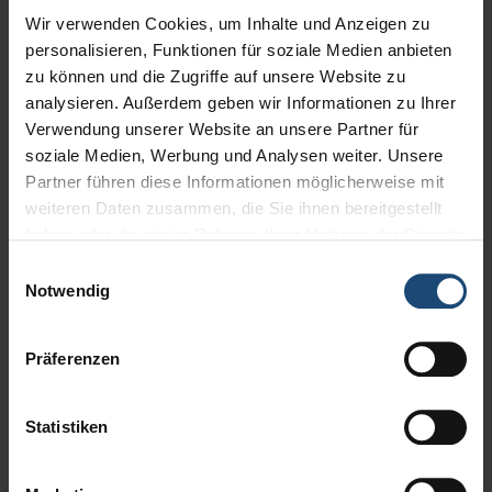
Wir verwenden Cookies, um Inhalte und Anzeigen zu
Weiterlesen: FC Bayern Legenden Benefizspiel
personalisieren, Funktionen für soziale Medien anbieten
zu können und die Zugriffe auf unsere Website zu
LeuBe Zeltlogistik sieht
analysieren. Außerdem geben wir Informationen zu Ihrer
Verwendung unserer Website an unsere Partner für
ROT...
soziale Medien, Werbung und Analysen weiter. Unsere
Partner führen diese Informationen möglicherweise mit
Kündenwünsche stehen ganz oben.
weiteren Daten zusammen, die Sie ihnen bereitgestellt
haben oder die sie im Rahmen Ihrer Nutzung der Dienste
Weiterlesen: LeuBe Zeltlogistik sieht ROT...
gesammelt haben.
Einwilligungsauswahl
Notwendig
LeuBe Zeltlogistik - Partner
Präferenzen
des "Winterdorf Miltenberg"
Am 24. November öffnet das Winterdorf
Statistiken
Miltenberg erstmals seine Tore.