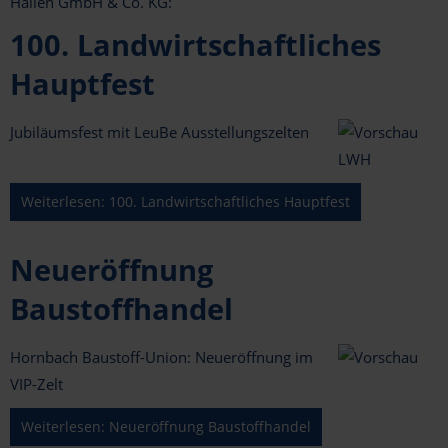
Hallen GmbH & Co. KG:
Rundzelte
Türen & feste Seitenwände
Eventgrip Wabenboden
Quarantäne- und Versorgungszelte
100. Landwirtschaftliches
Walkwayzelte
Systemfußboden
Bestuhlung & Mobiliar
Privatfeier & Hochzeit
Hauptfest
Teppichboden
Mobiliardekoration
Messe & Produktpräsentation
Jubiläumsfest mit LeuBe Ausstellungszelten
Verankerungsfreie Montage
Licht- & Tontechnik
Schutzeinhausung Baugewerbe
Individuelle Sonderlösungen
Mobile Toiletten
Sport & Kulturveranstaltungen
Weiterlesen: 100. Landwirtschaftliches Hauptfest
Produkte zur Sicherheit
Vereinsveranstaltungen & Festzelte
Neueröffnung
Baustoffhandel
Hornbach Baustoff-Union: Neueröffnung im
VIP-Zelt
Weiterlesen: Neueröffnung Baustoffhandel