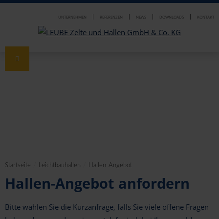
UNTERNEHMEN
REFERENZEN
NEWS
DOWNLOADS
KONTAKT
Zeltverleih
Leichtbauhallen
Leichtbauhallen/Lagerzelt
mit Plane in Dach und Wand
Zusatzausstattungen
Startseite
/
Leichtbauhallen
/
Hallen-Angebot
mit Planendach und Blechwand
Beleuchtung
Einsatzbeispiele
Hallen-Angebot anfordern
mit Blech in Dach und Wand
Kondenswasserschutz
Lagerzelte / Lagerhallen
Hallen-Angebot
Bitte wählen Sie die Kurzanfrage, falls Sie viele offene Fragen
mit Thermoplane und Sandwichwand
Türen - Tore - Fenster
Werkstatt- / Montagezelte
Lagerhallen-Konfigurator