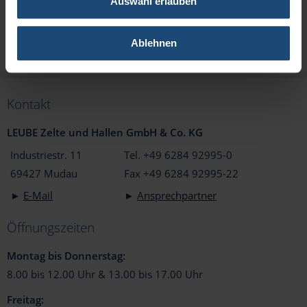
Auswahl erlauben
Stellen Sie Ihr Zelt individuell zusammen!
Ablehnen
Kontakt
LEUBE Zelte und Hallen GmbH & Co. KG
Industriestr. 11
Tel. +49 6284 92995-0
69427 Mudau
Fax +49 6284 92995-22
►
E-Mail
►
Ansprechpartner
Öffnungszeiten
Montag bis Donnerstag:
8.00 bis 12.00 Uhr & 13.00 bis 17.00 Uhr
Freitag: