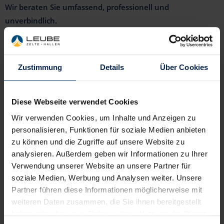
Wir beraten Sie umfassend, professionell und
Rundzelte
Türen & feste Seitenwände
Eventgrip Wabenboden
Quarantäne- und Versorgungszelte
unverbindlich.
Walkwayzelte
Systemfußboden
Bestuhlung & Mobiliar
Privatfeier & Hochzeit
Kundenbetreuung Geschäftsfeld
Teppichboden
Mobiliardekoration
Messe & Produktpräsentation
Industriezelte und Leichtbauhallen
Zustimmung
Details
Über Cookies
Verankerungsfreie Montage
Licht- & Tontechnik
Schutzeinhausung Baugewerbe
Christoph Weber
Individuelle Sonderlösungen
Mobile Toiletten
Sport & Kulturveranstaltungen
Disposition & Logistik
Diese Webseite verwendet Cookies
Tel.: +49 6284 92995-12
Produkte zur Sicherheit
Vereinsveranstaltungen & Festzelte
Wir verwenden Cookies, um Inhalte und Anzeigen zu
E-Mail
personalisieren, Funktionen für soziale Medien anbieten
zu können und die Zugriffe auf unsere Website zu
Fabian Bechtold
analysieren. Außerdem geben wir Informationen zu Ihrer
Geschäftsführung
Verwendung unserer Website an unsere Partner für
soziale Medien, Werbung und Analysen weiter. Unsere
Tel.: +49 6284 92995-0
Partner führen diese Informationen möglicherweise mit
E-Mail
weiteren Daten zusammen, die Sie ihnen bereitgestellt
haben oder die sie im Rahmen Ihrer Nutzung der Dienste