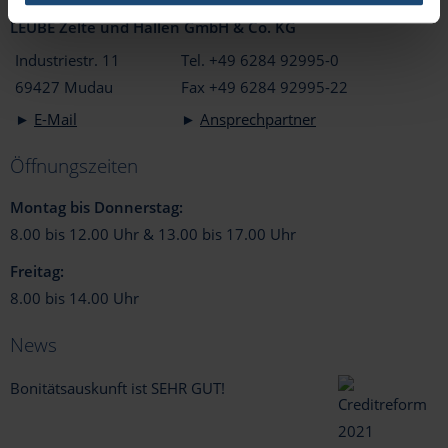
LEUBE Zelte und Hallen GmbH & Co. KG
Industriestr. 11
Tel. +49 6284 92995-0
69427 Mudau
Fax +49 6284 92995-22
►
E-Mail
►
Ansprechpartner
Öffnungszeiten
Montag bis Donnerstag:
8.00 bis 12.00 Uhr & 13.00 bis 17.00 Uhr
Freitag:
8.00 bis 14.00 Uhr
News
Bonitätsauskunft ist SEHR GUT!