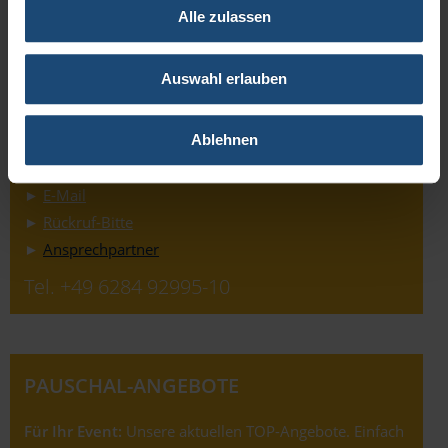
Alle zulassen
Auswahl erlauben
Ablehnen
KONTAKT:
►
E-Mail
►
Rückruf-Bitte
►
Ansprechpartner
Tel. +49 6284 92995-10
PAUSCHAL-ANGEBOTE
Für Ihr Event:
Unsere aktuellen TOP-Angebote. Einfach