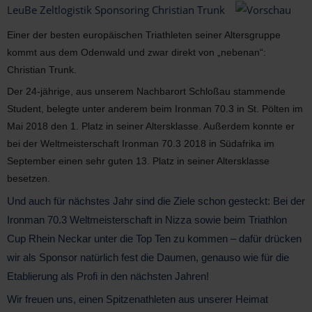
LeuBe Zeltlogistik Sponsoring Christian Trunk
Rundzelte
Türen & feste Seitenwände
Eventgrip Wabenboden
Quarantäne- und Versorgungszelte
Einer der besten europäischen Triathleten seiner Altersgruppe
Walkwayzelte
Systemfußboden
Bestuhlung & Mobiliar
Privatfeier & Hochzeit
kommt aus dem Odenwald und zwar direkt von „nebenan“:
Teppichboden
Mobiliardekoration
Messe & Produktpräsentation
Christian Trunk.
Der 24-jährige, aus unserem Nachbarort Schloßau stammende
Verankerungsfreie Montage
Licht- & Tontechnik
Schutzeinhausung Baugewerbe
Student, belegte unter anderem beim Ironman 70.3 in St. Pölten im
Mai 2018 den 1. Platz in seiner Altersklasse. Außerdem konnte er
Individuelle Sonderlösungen
Mobile Toiletten
Sport & Kulturveranstaltungen
bei der Weltmeisterschaft Ironman 70.3 2018 in Südafrika im
Produkte zur Sicherheit
Vereinsveranstaltungen & Festzelte
September einen sehr guten 13. Platz in sein
er Altersklasse
besetzen.
Und auch für nächstes Jahr sind die Ziele schon gesteckt: Bei der
Ironman 70.3 Weltmeisterschaft in Nizza sowie beim Triathlon
Cup Rhein Neckar unter die Top Ten zu kommen – dafür drücken
wir als Sponsor natürlich fest die Daumen, genauso wie für die
Etablierung als Profi in den nächsten Jahren!
Wir freuen uns, einen Spitzenathleten aus unserer Heimat